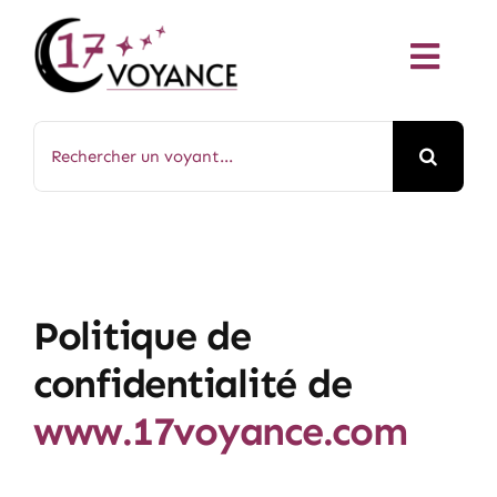
Passer
au
Toggl
contenu
Navig
Voyance
Rechercher:
Tarologue
Astrologues
Politique de
Magnétiseur
confidentialité de
Reiki
www.17voyance.com